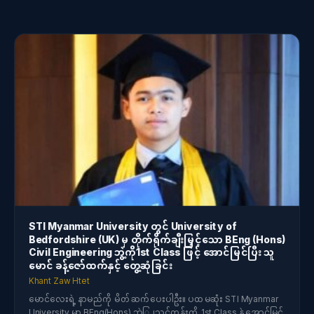
STI Myanmar University တွင် University of
Bedfordshire (UK) မှ တိုက်ရိုက်ချီးမြှင့်သော BEng (Hons)
Civil Engineering ဘွဲ့ကို1st Class ဖြင့် အောင်မြင်ပြီး သူ
မောင် ခန့်ဇော်ထက်နှင့် တွေ့ဆုံခြင်း
Khant Zaw Htet
မောင်လေးရဲ့ နာမည်ကို မိတ်ဆက်ပေးပါဦး။ ပထမဆုံး STI Myanmar
University မှာ BEng(Hons) ဘဲြ႕သင်တန်းကို 1st Class နဲ့ အောင်မြင်