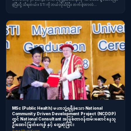
ခဲ့ပြီလို့ သိရတယ်။ STI ကိုဘယ်လိုသိပြီး တက်ခဲ့တာလဲ…
MSc (Public Health) မဟာဘွဲ့ရရှိခဲ့သော National
Community Driven Development Project (NCDDP)
တွင် National Consultant အဖြစ်တာ၀န်ထမ်းဆောင်နေသူ
ဦးအောင်မြတ်ကျော် နှင့် တွေ့ဆုံခြင်း
Aung Myat Kyaw