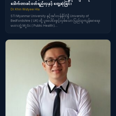
ဒေါက်တာခင်၀တ်ရည်လှနှင့် တွေ့ဆုံခြင်း
Dr. Khin Wutyee Hla
STI Myanmar University နှင့်အင်္ဂလန်နိုင်ငံရှိ University of
Bedfordshire ( UK) တို့ ပူးပေါင်းဖွင့်လှစ်သော ပြည်သူကျန်းမာရေး
မဟာဘွဲ့ MွSc ( Public Health )…