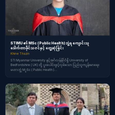
STIMU ၏ MSc ( Public Health) ဘွဲ့ရ ကျောင်းသူ
ဒေါက်တာခိုင်သဇင်နှင့် တွေ့ဆုံခြင်း
Khine Thazin
STI Myanmar University နှင့်အင်္ဂလန်နိုင်ငံရှိ University of
Bedfordshire ( UK) တို့ ပူးပေါင်းဖွင့်လှစ်သော ပြည်သူကျန်းမာရေး
မဟာဘွဲ့ MွSc ( Public Health )…