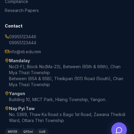
Compliance
Research Papers
Contact
09955123446
09955123444
info@sti.edu.mm
Mandalay
No(3-F), Block No(Ma-23), Between (65th & 66th), Chan
Mya Thazi Township
Between (65A & 65B), Theikpan (101) Road (South), Chan
Mya Thazi Township
Yangon
Building 10, MICT Park, Hlaing Township, Yangon.
Nay Pyi Taw
No. 5369, Thaw Ka Road x Bago 1st Road, Zawana Theikdi
Ward, Ottara Thiri Township
MIFER
QFEmI
UoB