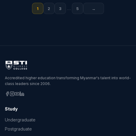
Posts
1
2
3
…
5
→
pagination
Accredited higher education transforming Myanmar's talent into world-
class leaders since 2006.
Study
Undergraduate
Postgraduate