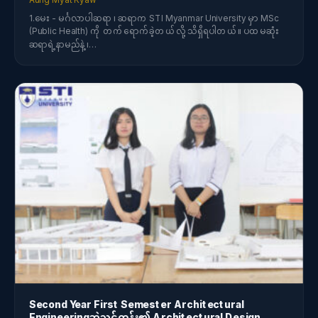
1.မေး - မင်္ဂလာပါဆရာ ၊ ဆရာက STI Myanmar University မှာ MSc
(Public Health) ကို တက်ရောက်ခဲ့တယ်လို့ သိရှိရပါတယ်။ ပထမဆုံး
ဆရာရဲ့နာမည်နဲ့ ၊…
Second Year First Semester Architectural
Engineeringဘွဲ့သင်တန်း၏ Architectural Design