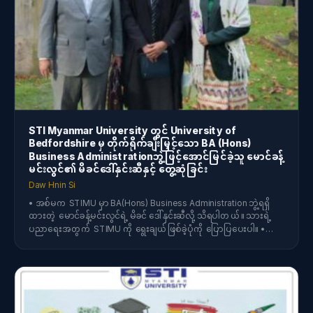
STI Myanmar University တွင် University of
Bedfordshire မှ တိုက်ရိုက်ချီးမြှင့်သော BA (Hons)
Business Administrationဘွဲ့ဖြင့်အောင်မြင်ခဲ့သူ မောင်ခန့်
မင်းလွင်၏ မိခင်ဒေါ်နှင်းဆီနှင့် တွေ့ဆုံခြင်း
Daw Hnin Si
• အစ်မက STIMU မှာ BA(Hons) Business Administration ဘွဲ့ရရှိ
ထားတဲ့ မောင်ခန့်မင်းလွင်ရဲ့ မိခင် ဒေါ်နှင်းဆီလို့ သိရပါတယ်။ သားရဲ့
ပညာရေးအတွက် STIMU ကို ရွေးချယ်ဖြစ်ခဲ့ပုံကို ပြောပြပေးပါ။ •…