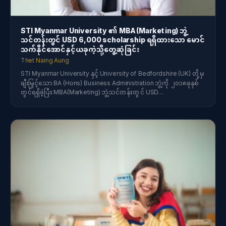
STI Myanmar University ၏ MBA(Marketing) ဘွဲ့
သင်တန်းတွင် USD 6,000 scholarship ရရှိထားသော မောင်
သက်နိုင်အောင်နှင့်ယခုကဲ့သို့တွေ့ဆုံခြင်း
Thet Naing Aung
STI Myanmar University နှင့် University of Bedfordshire (UK) တို့မှ
ချီးမြှင့်သော BA (Hons) Business Administration ဘွဲ့ကို ၂၀၁၈ခုနှစ်
တွင်ရရှိခဲ့ပြီး MBA(Marketing) ဘွဲ့သင်တန်းတွင် USD…