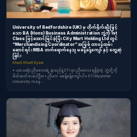
University of Bedfordshire (UK) မှ တိုက်ရိုက်ချီးမြှင့်
သော BA (Hons) Business Administration ဘွဲ့ကို 1st
Class ဖြင့်အောင်မြင်ခဲ့ပြီး City Mart Holding Ltd တွင်
“Merchandising Coordinator” အဖြစ် တာ၀န်ထမ်း
ဆောင်ရင်း MBA တက်ရောက်နေသူ မခန့်ခန့်ကျော် နှင့် တွေ့ဆုံ
ခြင်း
Khant Khant Kyaw
• ပထမဆုံး ညီမလေးရဲ့ နာမည်နဲ့ STI မှာ ညီမလေး ရရှိခဲ့တဲ့ ဘွဲ့တို့ကို
မိတ်ဆက်ပေးပါဦး။ • ညီမက မခန့်ခန့်ကျော်ပါ ။ STI Myanmar
University ကနေ…