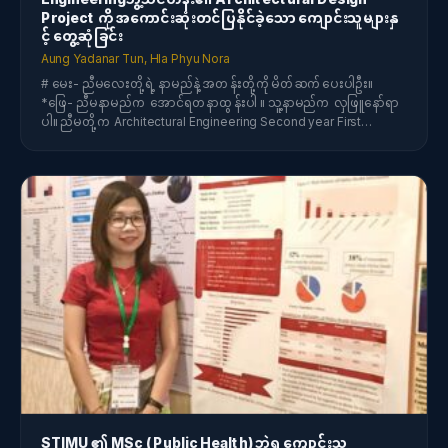
Project ကို အကောင်းဆုံးတင်ပြနိုင်ခဲ့သော ကျောင်းသူများနှ
င့် တွေ့ဆုံခြင်း
Aung Yadanar Tun, Hla Phyu Nora
# မေး- ညီမလေးတို့ရဲ့ နာမည်နဲ့ အတန်းတို့ကိုမိတ်ဆက်ပေးပါဦး။
*ဖြေ- ညီမနာမည်က အောင်ရတနာထွန်းပါ ။ သူ့နာမည်က လှဖြူနော်ရာ
ပါ။ ညီမတို့က Architectural Engineering Second year First…
STIMU ၏ MSc ( Public Health) ဘွဲ့ရ ကျောင်းသူ